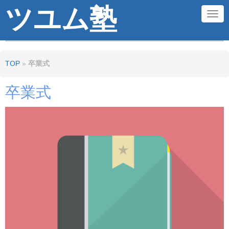
ツユム塾
N
a
v
TOP
»
卒業式
i
g
卒業式
a
t
i
o
n