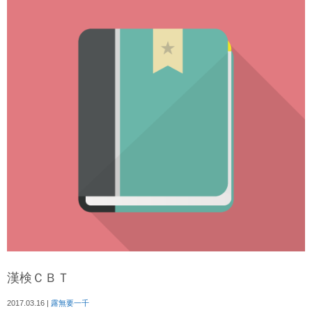
漢検ＣＢＴ
2017.03.16
|
露無要一千