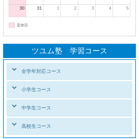
30
31
1
2
3
4
5
定休日
ツユム塾 学習コース
全学年対応コース
小学生コース
中学生コース
高校生コース