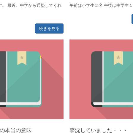
す。 最近、中学から通塾してくれ
午前は小学生２名 午後は中学生１名 
続きを見る
の本当の意味
撃沈していました・・・