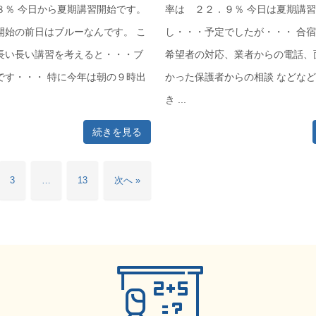
８％ 今日から夏期講習開始です。
率は ２２．９％ 今日は夏期講
開始の前日はブルーなんです。 こ
し・・・予定でしたが・・・ 合
長い長い講習を考えると・・・ブ
希望者の対応、業者からの電話、
です・・・ 特に今年は朝の９時出
かった保護者からの相談 などな
き ...
続きを見る
3
…
13
次へ »