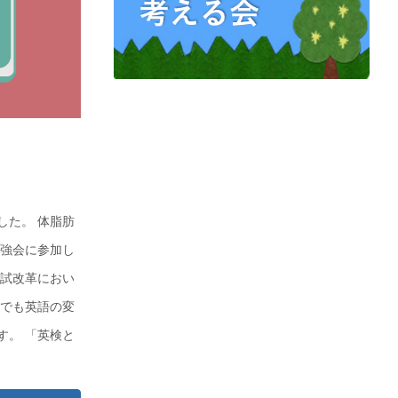
した。 体脂肪
勉強会に参加し
入試改革におい
中でも英語の変
す。 「英検と