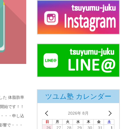
ツユム塾 カレンダー
した 体脂肪率
習開始です！！
2026年 8月
も・・・申し込
日
月
火
水
木
金
土
影響で・・・
26
27
28
29
30
31
1