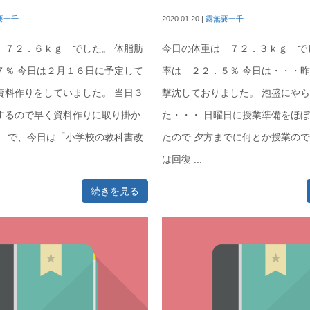
要一千
2020.01.20
|
露無要一千
 ７２．６ｋｇ でした。 体脂肪
今日の体重は ７２．３ｋｇ で
７％ 今日は２月１６日に予定して
率は ２２．５％ 今日は・・・
資料作りをしていました。 当日３
撃沈しておりました。 泡盛にや
するので早く資料作りに取り掛か
た・・・ 日曜日に授業準備をほ
。 で、今日は「小学校の教科書改
たので 夕方までに何とか授業の
は回復 ...
続きを見る