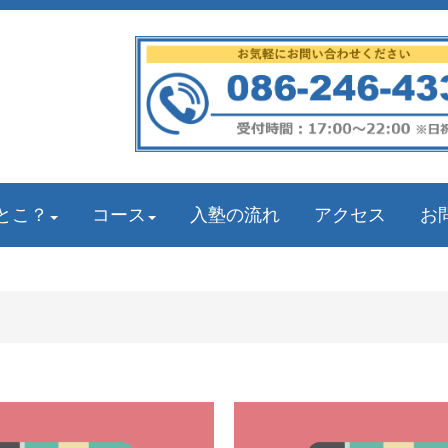
とこ？
コース
入塾の流れ
アクセス
お