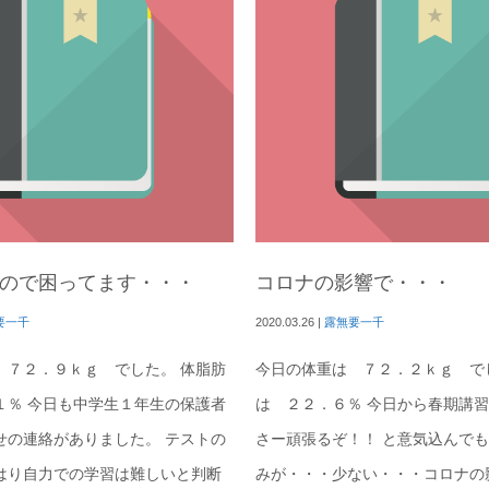
ので困ってます・・・
コロナの影響で・・・
要一千
2020.03.26
|
露無要一千
 ７２．９ｋｇ でした。 体脂肪
今日の体重は ７２．２ｋｇ で
１％ 今日も中学生１年生の保護者
は ２２．６％ 今日から春期講
せの連絡がありました。 テストの
さー頑張るぞ！！ と意気込んで
はり自力での学習は難しいと判断
みが・・・少ない・・・コロナの