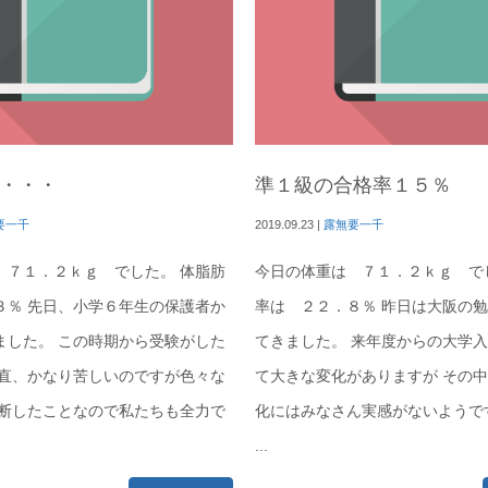
・・・
準１級の合格率１５％
要一千
2019.09.23
|
露無要一千
 ７１．２ｋｇ でした。 体脂肪
今日の体重は ７１．２ｋｇ で
３％ 先日、小学６年生の保護者か
率は ２２．８％ 昨日は大阪の
ました。 この時期から受験がした
てきました。 来年度からの大学
正直、かなり苦しいのですが色々な
て大きな変化がありますが その
決断したことなので私たちも全力で
化にはみなさん実感がないようで
...