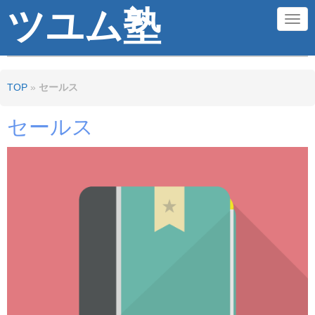
ツユム塾
N
a
v
TOP
»
セールス
i
g
セールス
a
t
i
o
n