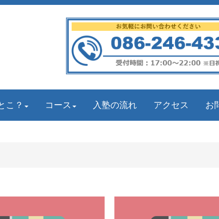
とこ？
コース
入塾の流れ
アクセス
お