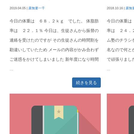
2019.04.05
|
露無要一千
2018.10.16
|
露無
今日の体重は ６８．２ｋｇ でした。 体脂肪
今日の体重は
率は ２２．１％ 今日は、生徒さんから振替の
率は ２４．
連絡を受けたのですが その生徒さんの時間割を
ム塾のチラシ
勘違いしていたため メールの内容がかみ合わず
名なので何と
ご迷惑をかけてしまいました 新年度になり時間
で頑張りまし
...
...
続きを見る