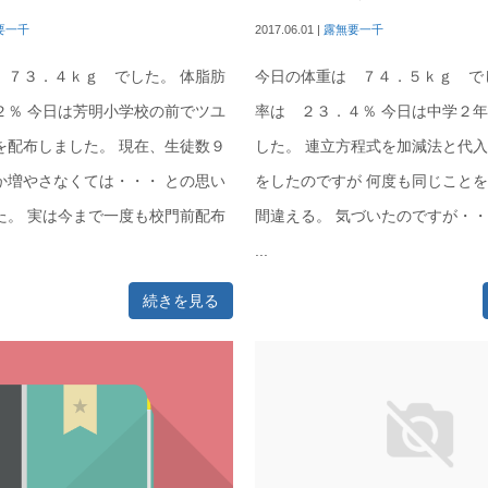
要一千
2017.06.01
|
露無要一千
 ７３．４ｋｇ でした。 体脂肪
今日の体重は ７４．５ｋｇ で
２％ 今日は芳明小学校の前でツユ
率は ２３．４％ 今日は中学２
を配布しました。 現在、生徒数９
した。 連立方程式を加減法と代
か増やさなくては・・・ との思い
をしたのですが 何度も同じこと
た。 実は今まで一度も校門前配布
間違える。 気づいたのですが・
...
続きを見る