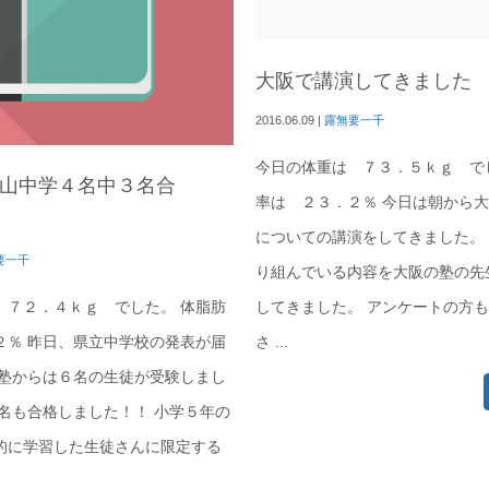
大阪で講演してきました
2016.06.09
|
露無要一千
今日の体重は ７３．５ｋｇ で
山中学４名中３名合
率は ２３．２％ 今日は朝から
についての講演をしてきました。
要一千
り組んでいる内容を大阪の塾の先
してきました。 アンケートの方
 ７２．４ｋｇ でした。 体脂肪
さ ...
２％ 昨日、県立中学校の発表が届
当塾からは６名の生徒が受験しまし
３名も合格しました！！ 小学５年の
的に学習した生徒さんに限定する