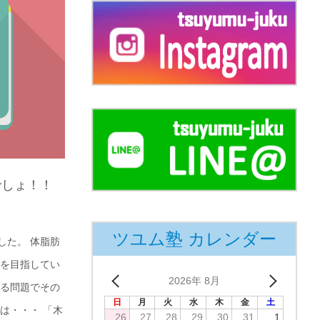
でしょ！！
ツユム塾 カレンダー
した。 体脂肪
験を目指してい
2026年 8月
ある問題でその
日
月
火
水
木
金
土
は・・・ 「木
26
27
28
29
30
31
1