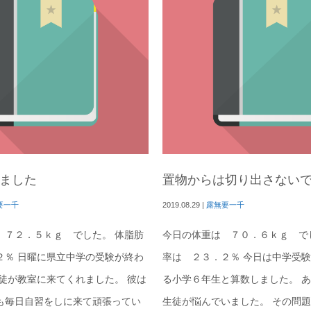
ました
置物からは切り出さない
要一千
2019.08.29
|
露無要一千
 ７２．５ｋｇ でした。 体脂肪
今日の体重は ７０．６ｋｇ で
２％ 日曜に県立中学の受験が終わ
率は ２３．２％ 今日は中学受
生徒が教室に来てくれました。 彼は
る小学６年生と算数しました。 
も毎日自習をしに来て頑張ってい
生徒が悩んでいました。 その問題