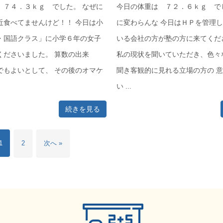
 ７４．３ｋｇ でした。 なぜに
今日の体重は ７２．６ｋｇ で
近食べてませんけど！！ 今日は小
に変わらんな 今日はＨＰを管理
・国語クラス」に小学６年の女子
いる会社の方が塾の方に来てくだ
くださいました。 算数の出来
私の現状を聞いていただき、色々
でもよいとして、 その後のオマケ
聞き客観的に見れる立場の方の 
い ...
続きを見る
1
2
次へ »