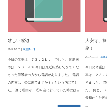
嬉しい確認
大安寺、操
格！！
2017.02.01
|
露無要一千
2017.01.18
|
露無
今日の体重は ７３．２ｋｇ でした。 体脂肪
率は ２３．４％ 今日は最近転塾してきてくだ
今日の体重は
さった保護者の方から電話がありました。 電話
率は ２３．
の内容は「塾に来てますか？」という内容でし
きました。 
た。 疑う理由が、 ①Ｎ会に行っていた時には自
た。 何と、
...
最初から計画
...