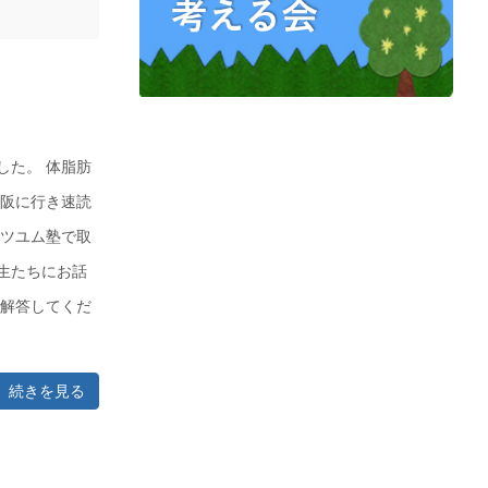
した。 体脂肪
大阪に行き速読
 ツユム塾で取
生たちにお話
も解答してくだ
続きを見る