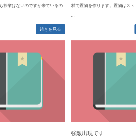
日も授業はないのですが来ているの
材で置物を作ります。置物は３ｋ
...
続きを見る
強敵出現です