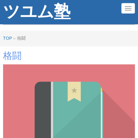
ツユム塾
N
a
v
TOP
»
格闘
i
g
格闘
a
t
i
o
n