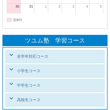
30
31
1
2
3
4
5
定休日
ツユム塾 学習コース
全学年対応コース
小学生コース
中学生コース
高校生コース