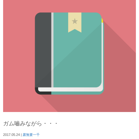
ガム嚙みながら・・・
2017.05.24
|
露無要一千