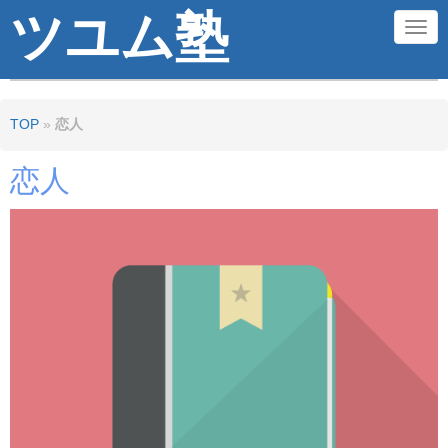
ツユム塾
N
a
v
TOP
»
恋人
i
g
恋人
a
t
i
o
n