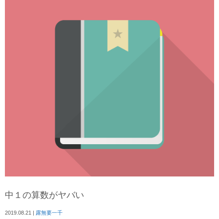
中１の算数がヤバい
2019.08.21
|
露無要一千