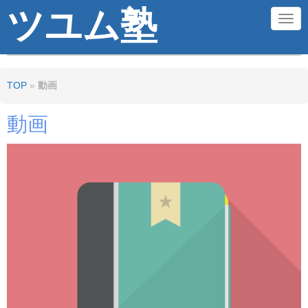
ツユム塾
N
a
v
TOP
»
動画
i
g
動画
a
t
i
o
n