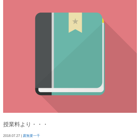
授業料より・・・
2018.07.27
|
露無要一千