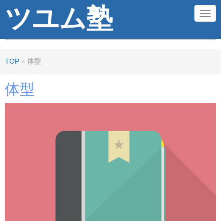
ツユム塾
N
a
v
TOP
»
体型
i
g
体型
a
t
i
o
n