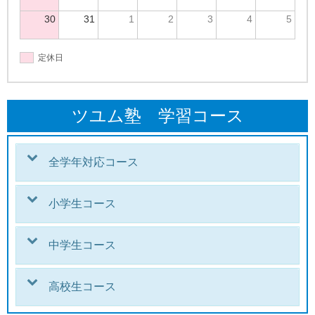
30
31
1
2
3
4
5
定休日
ツユム塾 学習コース
全学年対応コース
小学生コース
中学生コース
高校生コース