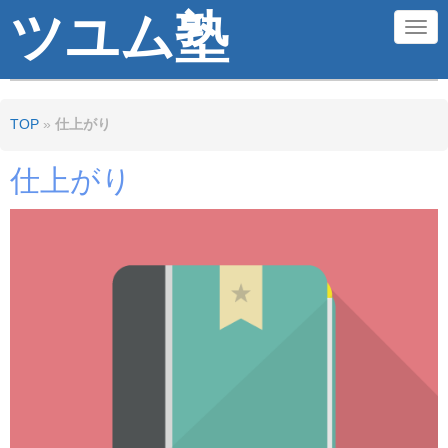
ツユム塾
N
a
v
TOP
»
仕上がり
i
g
仕上がり
a
t
i
o
n