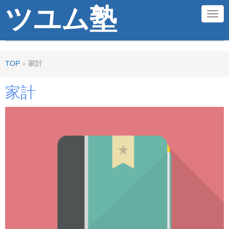
ツユム塾
N
a
v
TOP
»
家計
i
g
家計
a
t
i
o
n