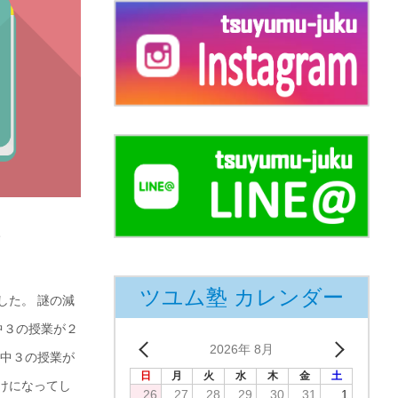
た
ツユム塾 カレンダー
した。 謎の減
中３の授業が２
2026年 8月
の中３の授業が
日
月
火
水
木
金
土
けになってし
26
27
28
29
30
31
1