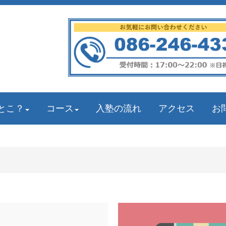
とこ？
コース
入塾の流れ
アクセス
お