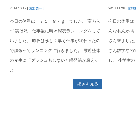
2014.10.17
|
露無要一千
2013.11.28
|
露無
今日の体重は ７１．８ｋｇ でした。 変わら
今日の体重は
ず 実は私、仕事後に時々深夜ランニングをして
んなもんか 
いました。 昨夜は珍しく早く仕事が終わったの
さん来ました
で頑張ってランニングに行きました。 最近整体
さん数学なの
の先生に「ダッシュもしないと瞬発筋が衰える
し。 小学生
よ ...
...
続きを見る