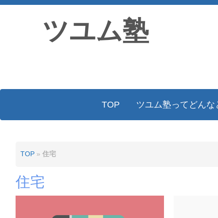
ツユム塾
TOP
ツユム塾ってどんな
TOP
»
住宅
住宅