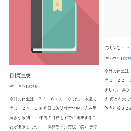
ついに・・
2017.09.13
|
露無
今日の体重は
目標達成
率は ２２．
2018.10.19
|
露無要一千
ました。 鼻
え 何とか乗
今日の体重は ７３．６ｋｇ でした。 体脂肪
体内年齢３２歳
率は ２４．３％ 昨日は芳明教室で申し込み手
続きが殺到・・ 年内の目標をすでに達成するこ
とが出来ました！！ 採算ライン突破（笑） 赤字