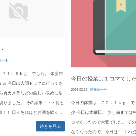
・
要一千
 ７１．６ｋｇ でした。 体脂肪
今日の授業は１コマでし
３％ 今日は人間ドックに行ってき
2015.03.19
|
露無要一千
から胃カメラなどの厳しい攻めに耐
り切りました。 その結果・・・何と
今日の体重は ７２．１ｋｇ で
！！ 日々あれほどお酒を飲ん ...
少 今日は木曜日。 少し前までは
コマあったので大変でした。 そ
続きを見る
なくなったので、今日は１コマだ