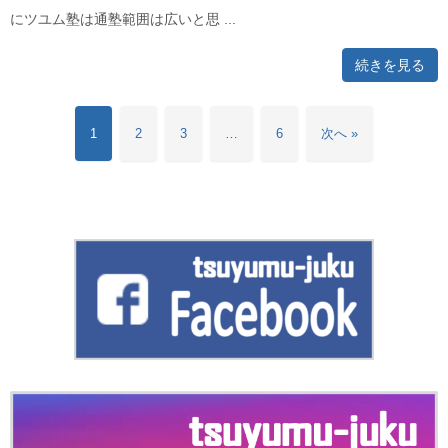
にツユム塾は通塾範囲は広いと思 ...
続きを見る
1
2
3
…
6
次へ »