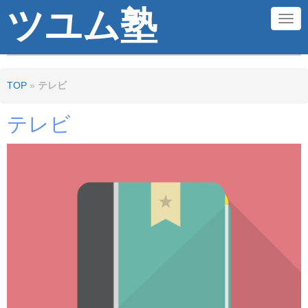
ツユム塾
N
a
v
TOP
»
テレビ
i
g
テレビ
a
t
i
o
n