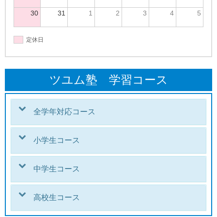
30
31
1
2
3
4
5
定休日
ツユム塾 学習コース
全学年対応コース
小学生コース
中学生コース
高校生コース