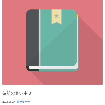
気前の良い中３
2014.08.27
|
露無要一千