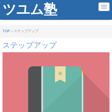
ツユム塾
N
a
v
TOP
»
ステップアップ
i
g
ステップアップ
a
t
i
o
n