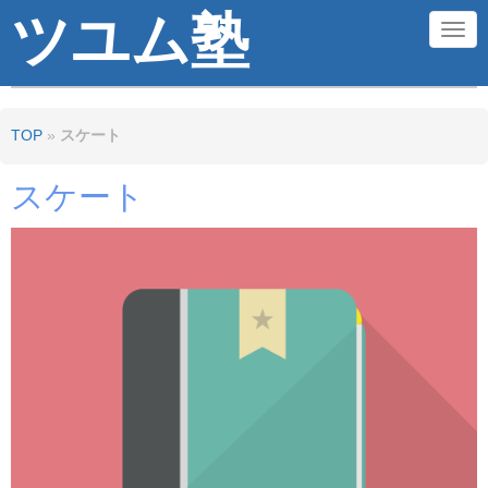
ツユム塾
N
a
v
TOP
»
スケート
i
g
スケート
a
t
i
o
n