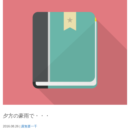
夕方の豪雨で・・・
2016.08.26
|
露無要一千