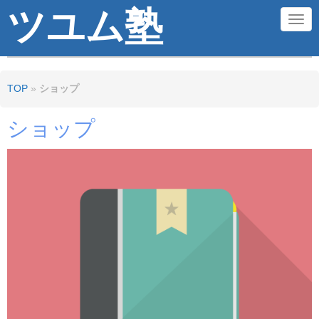
ツユム塾
N
a
v
TOP
»
ショップ
i
g
ショップ
a
t
i
o
n