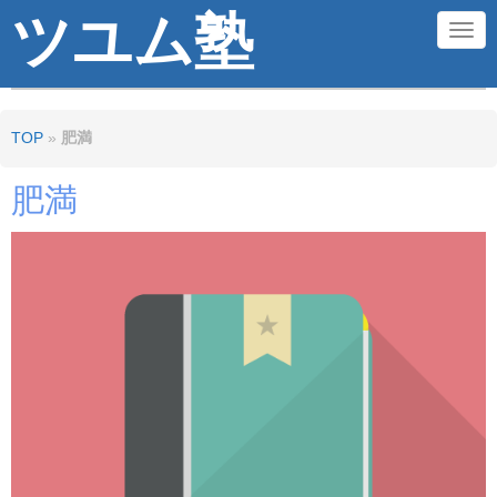
ツユム塾
N
a
v
TOP
»
肥満
i
g
肥満
a
t
i
o
n