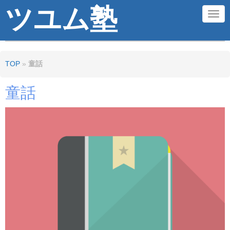
ツユム塾
N
a
v
TOP
»
童話
i
g
童話
a
t
i
o
n