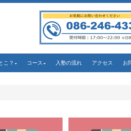
とこ？
コース
入塾の流れ
アクセス
お