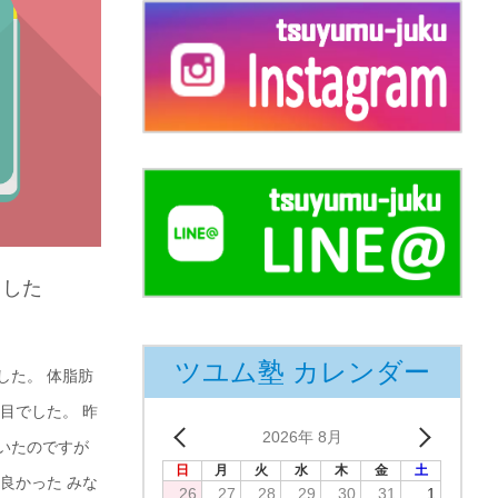
ました
ツユム塾 カレンダー
した。 体脂肪
目でした。 昨
2026年 8月
いたのですが
日
月
火
水
木
金
土
良かった みな
26
27
28
29
30
31
1