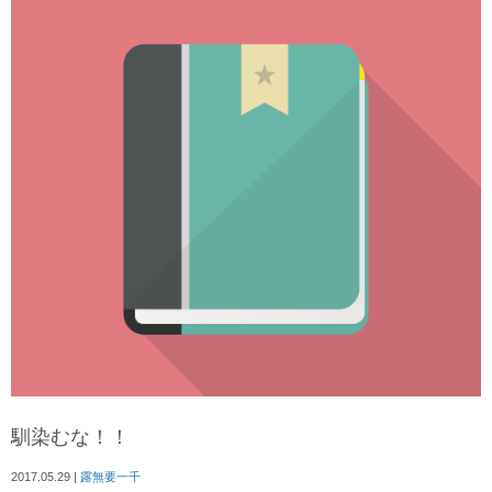
馴染むな！！
2017.05.29
|
露無要一千