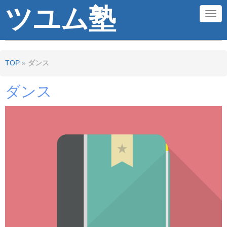
ツユム塾
N
a
v
TOP
»
ダンス
i
g
ダンス
a
t
i
o
n