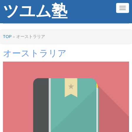
ツユム塾
N
a
v
TOP
»
オーストラリア
i
g
オーストラリア
a
t
i
o
n