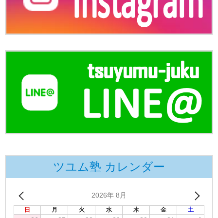
ツユム塾 カレンダー
2026年 8月
日
月
火
水
木
金
土