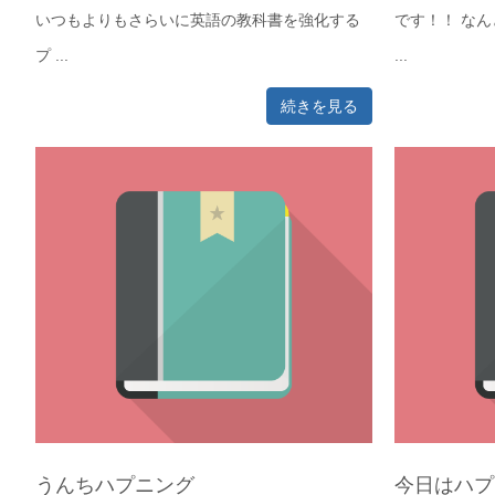
いつもよりもさらいに英語の教科書を強化する
です！！ な
プ ...
...
続きを見る
うんちハプニング
今日はハプ