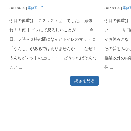
2014.06.09
|
露無要一千
2014.04.29
|
露無
今日の体重は ７２．２ｋｇ でした。 頑張
今日の体重は
れ！！俺 トイレにて恐ろしいことが・・・ 今
い・・・ 今
日、５時～６時の間になんとトイレのマットに
がお休みとな
「うんち」があるではありませんか！！ なぜ？
その旨をみな
うんちがマットの上に・・・ どうすればそんな
授業以外の内
こと ...
信 ...
続きを見る