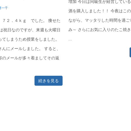
増加 今日は同級生が経営してい
要一千
酒を購入しました！！ 今夜はこ
ながら、マッタリした時間を過ご
 ７２．４ｋｇ でした。 痩せた
み～ さらにお気に入りのたこ焼
日は祝日なのですが、来週も火曜日
...
ってしまうため授業をしました。
さんにメールしました。 すると、
容のメールが多々着ましてその返
続きを見る