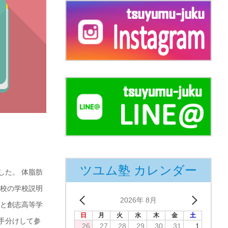
ツユム塾 カレンダー
した。 体脂肪
高校の学校説明
2026年 8月
館と創志高等学
日
月
火
水
木
金
土
手分けして参
26
27
28
29
30
31
1