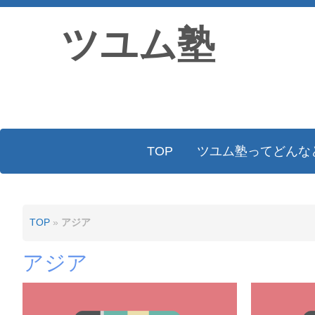
ツユム塾
TOP
ツユム塾ってどんな
TOP
»
アジア
アジア