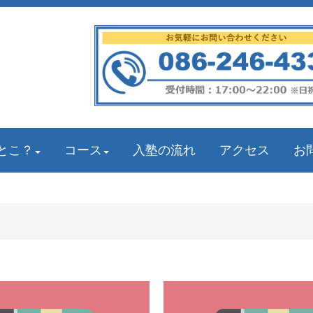
とこ？
コース
入塾の流れ
アクセス
お