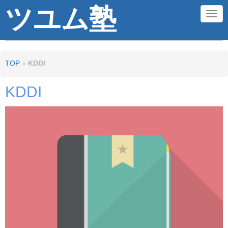
ツユム塾
N
a
v
TOP
»
KDDI
i
g
KDDI
a
t
i
o
n