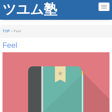
ツユム塾
N
a
v
TOP
»
Feel
i
g
Feel
a
t
i
o
n