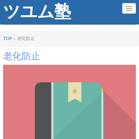
ツユム塾
N
a
v
TOP
»
老化防止
i
g
老化防止
a
t
i
o
n