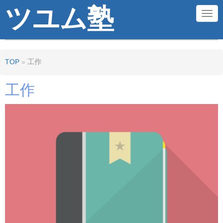
ツユム塾
N
a
v
TOP
»
工作
i
g
工作
a
t
i
o
n