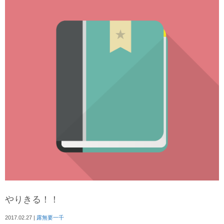
やりきる！！
2017.02.27
|
露無要一千