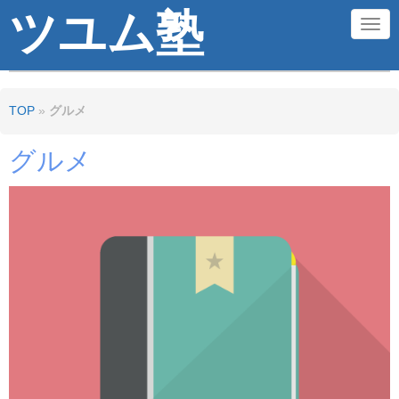
ツユム塾
N
a
v
TOP
»
グルメ
i
g
グルメ
a
t
i
o
n