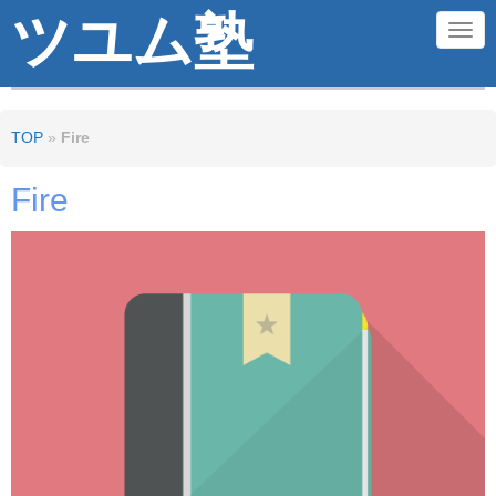
ツユム塾
N
a
v
TOP
»
Fire
i
g
Fire
a
t
i
o
n