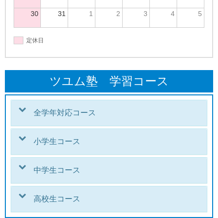
30
31
1
2
3
4
5
定休日
ツユム塾 学習コース
全学年対応コース
小学生コース
中学生コース
高校生コース