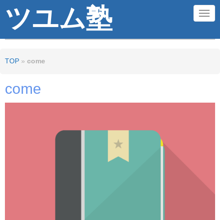
ツユム塾
N
a
v
TOP
»
come
i
g
come
a
t
i
o
n