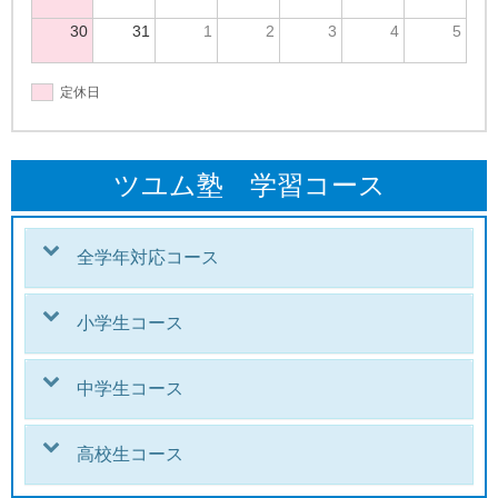
30
31
1
2
3
4
5
定休日
ツユム塾 学習コース
全学年対応コース
小学生コース
中学生コース
高校生コース