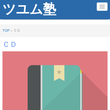
ツユム塾
N
a
v
TOP
»
ＣＤ
i
g
ＣＤ
a
t
i
o
n