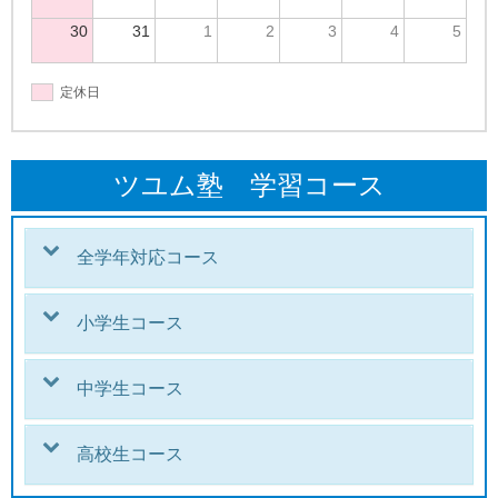
30
31
1
2
3
4
5
定休日
ツユム塾 学習コース
全学年対応コース
小学生コース
中学生コース
高校生コース