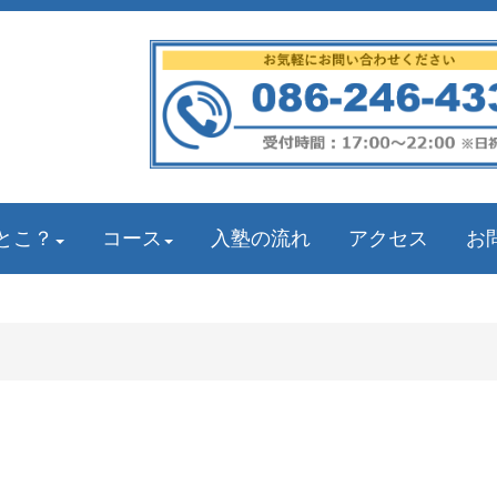
とこ？
コース
入塾の流れ
アクセス
お