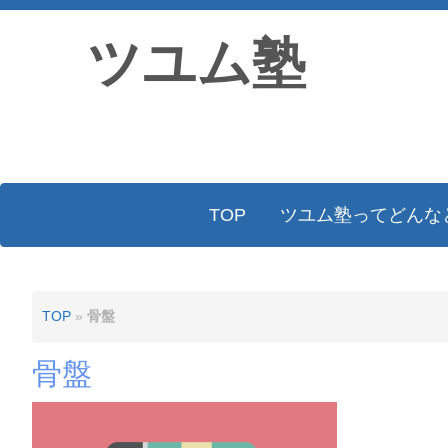
ツユム塾
TOP
ツユム塾ってどんな
TOP
»
骨盤
骨盤