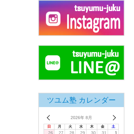
ツユム塾 カレンダー
2026年 8月
日
月
火
水
木
金
土
26
27
28
29
30
31
1