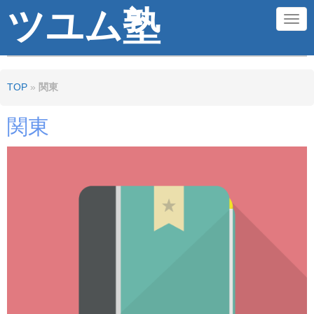
ツユム塾
N
a
v
TOP
»
関東
i
g
関東
a
t
i
o
n