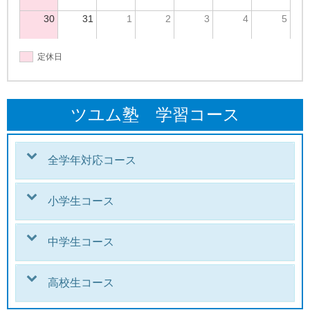
30
31
1
2
3
4
5
定休日
ツユム塾 学習コース
全学年対応コース
小学生コース
中学生コース
高校生コース