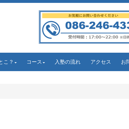
とこ？
コース
入塾の流れ
アクセス
お