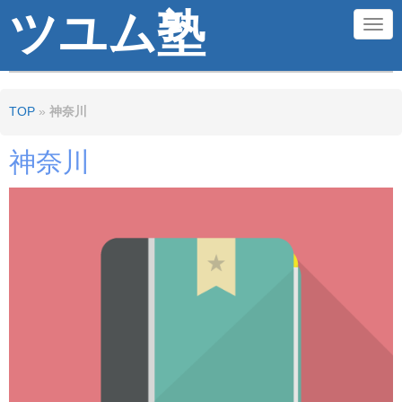
ツユム塾
N
a
v
TOP
»
神奈川
i
g
神奈川
a
t
i
o
n