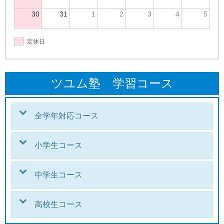
30
31
1
2
3
4
5
定休日
ツユム塾 学習コース
全学年対応コース
小学生コース
中学生コース
高校生コース