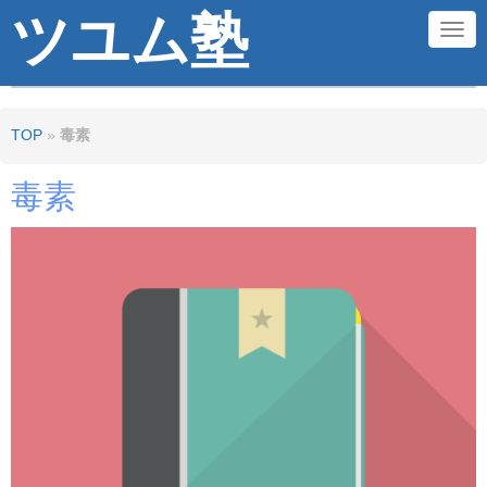
ツユム塾
N
a
v
TOP
»
毒素
i
g
毒素
a
t
i
o
n