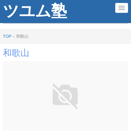
ツユム塾
N
a
v
TOP
»
和歌山
i
g
和歌山
a
t
i
o
n