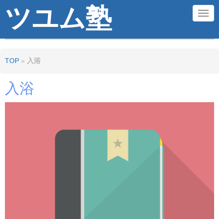
ツユム塾
N
a
v
TOP
»
入浴
i
g
入浴
a
t
i
o
n