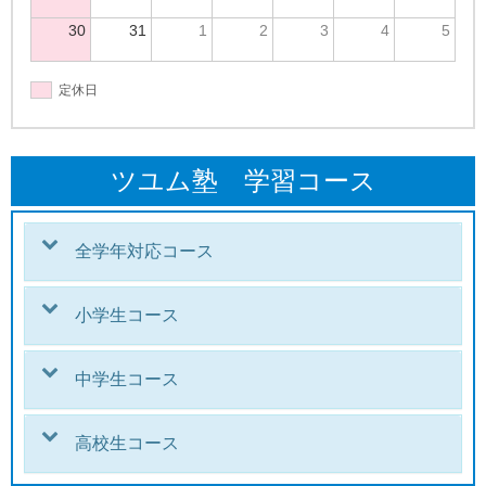
30
31
1
2
3
4
5
定休日
ツユム塾 学習コース
全学年対応コース
小学生コース
中学生コース
高校生コース