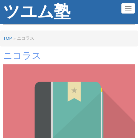
ツユム塾
N
a
v
TOP
»
ニコラス
i
g
ニコラス
a
t
i
o
n