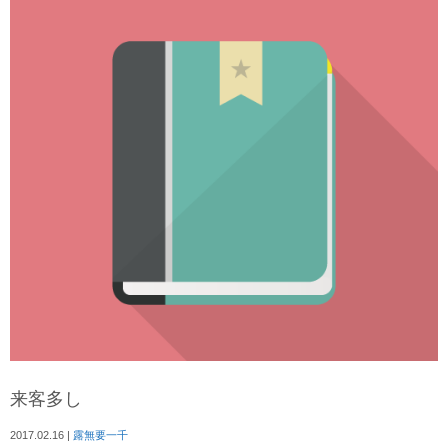
来客多し
2017.02.16
|
露無要一千