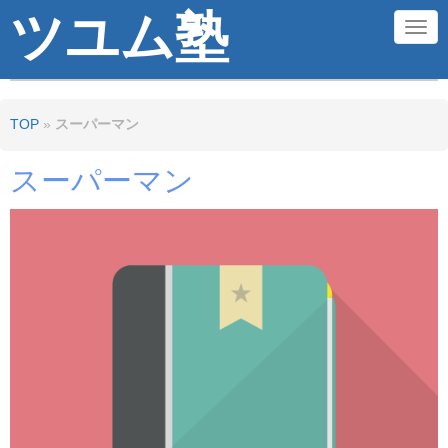
ツユム塾
N
a
v
TOP
»
スーパーマン
i
g
スーパーマン
a
t
i
o
n