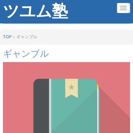
ツユム塾
N
a
v
TOP
»
ギャンブル
i
g
ギャンブル
a
t
i
o
n