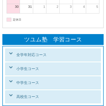
30
31
1
2
3
4
5
定休日
ツユム塾 学習コース
全学年対応コース
小学生コース
中学生コース
高校生コース