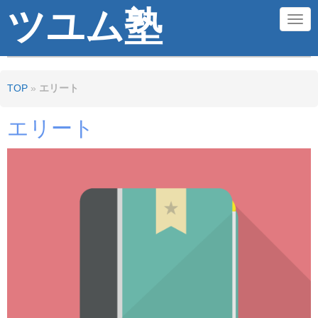
ツユム塾
N
a
v
TOP
»
エリート
i
g
エリート
a
t
i
o
n