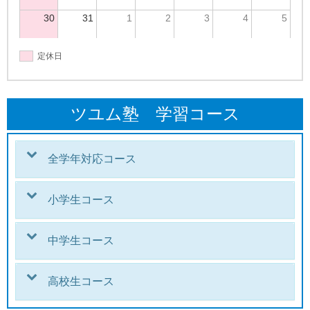
30
31
1
2
3
4
5
定休日
ツユム塾 学習コース
全学年対応コース
小学生コース
中学生コース
高校生コース