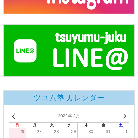
ツユム塾 カレンダー
2026年 8月
日
月
火
水
木
金
土
26
27
28
29
30
31
1