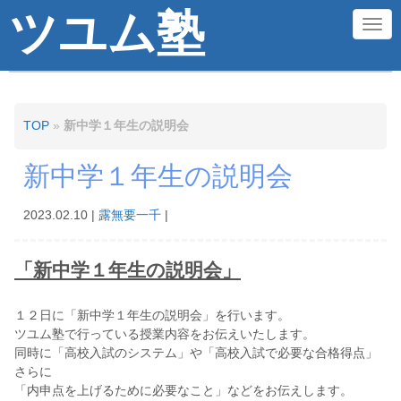
ツユム塾
N
a
v
i
TOP
»
新中学１年生の説明会
g
新中学１年生の説明会
a
t
2023.02.10
|
露無要一千
|
i
o
「新中学１年生の説明会」
n
１２日に「新中学１年生の説明会」を行います。
ツユム塾で行っている授業内容をお伝えいたします。
同時に「高校入試のシステム」や「高校入試で必要な合格得点」
さらに
「内申点を上げるために必要なこと」などをお伝えします。