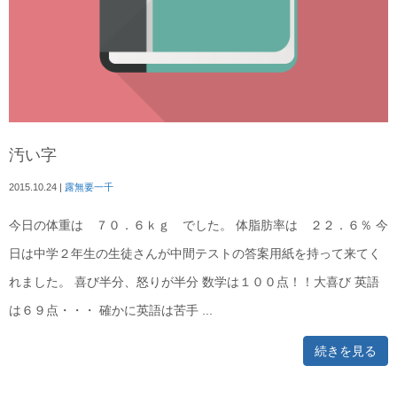
汚い字
2015.10.24
|
露無要一千
今日の体重は ７０．６ｋｇ でした。 体脂肪率は ２２．６％ 今
日は中学２年生の生徒さんが中間テストの答案用紙を持って来てく
れました。 喜び半分、怒りが半分 数学は１００点！！大喜び 英語
は６９点・・・ 確かに英語は苦手 ...
続きを見る