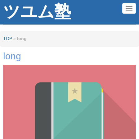
ツユム塾
N
a
v
TOP
»
long
i
g
long
a
t
i
o
n