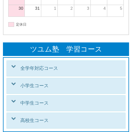
30
31
1
2
3
4
5
定休日
ツユム塾 学習コース
全学年対応コース
小学生コース
中学生コース
高校生コース