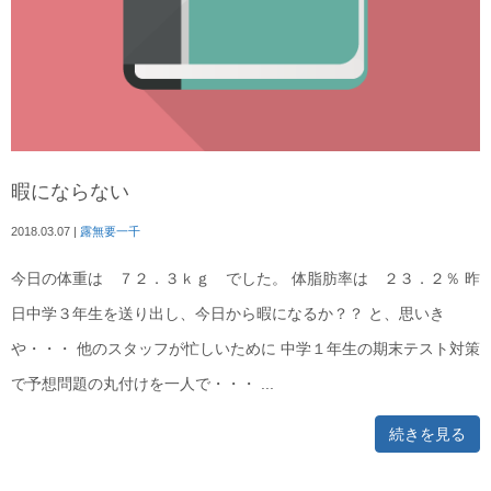
暇にならない
2018.03.07
|
露無要一千
今日の体重は ７２．３ｋｇ でした。 体脂肪率は ２３．２％ 昨
日中学３年生を送り出し、今日から暇になるか？？ と、思いき
や・・・ 他のスタッフが忙しいために 中学１年生の期末テスト対策
で予想問題の丸付けを一人で・・・ ...
続きを見る