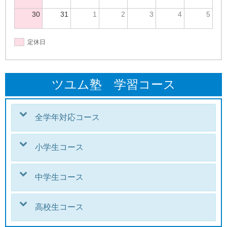
30
31
1
2
3
4
5
定休日
ツユム塾 学習コース
全学年対応コース
小学生コース
中学生コース
高校生コース