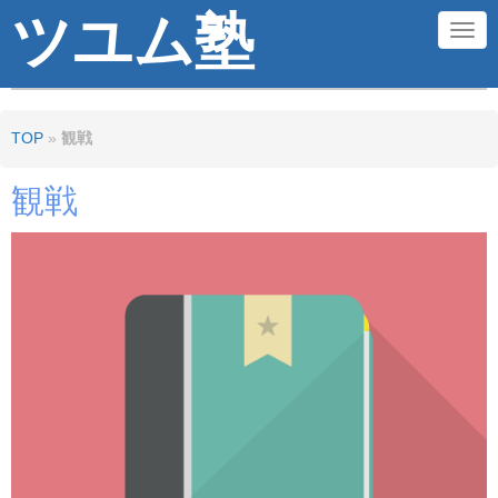
ツユム塾
N
a
v
TOP
»
観戦
i
g
観戦
a
t
i
o
n