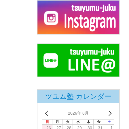
ツユム塾 カレンダー
2026年 8月
日
月
火
水
木
金
土
26
27
28
29
30
31
1