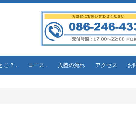
とこ？
コース
入塾の流れ
アクセス
お