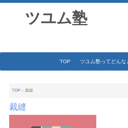
ツユム塾
TOP
ツユム塾ってどんな
TOP
»
裁縫
裁縫