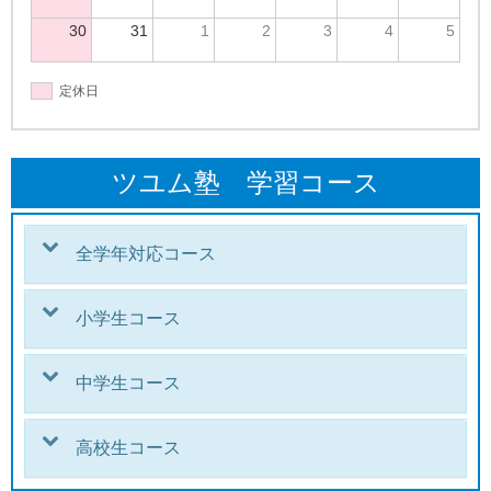
30
31
1
2
3
4
5
定休日
ツユム塾 学習コース
全学年対応コース
小学生コース
中学生コース
高校生コース