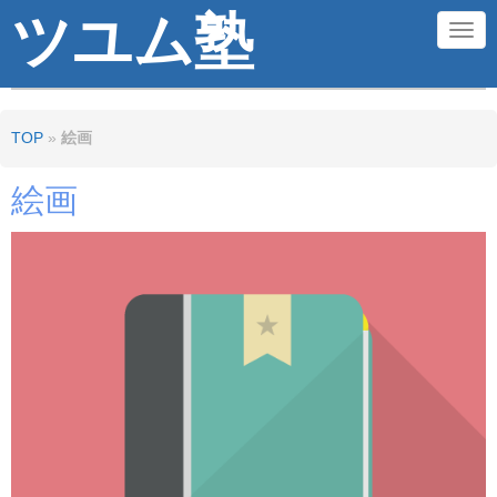
ツユム塾
N
a
v
TOP
»
絵画
i
g
絵画
a
t
i
o
n