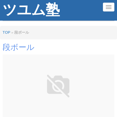
ツユム塾
N
a
v
TOP
»
段ボール
i
g
段ボール
a
t
i
o
n