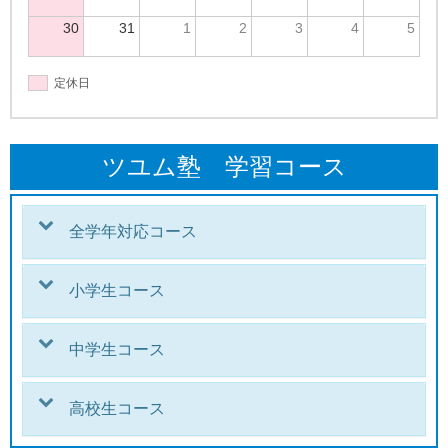
30
31
1
2
3
4
5
定休日
ツユム塾 学習コース
全学年対応コース
小学生コース
中学生コース
高校生コース