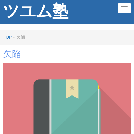
ツユム塾
N
a
v
TOP
»
欠陥
i
g
欠陥
a
t
i
o
n