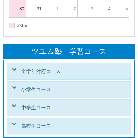
30
31
1
2
3
4
5
定休日
ツユム塾 学習コース
全学年対応コース
小学生コース
中学生コース
高校生コース