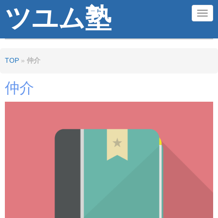
ツユム塾
N
a
v
TOP
»
仲介
i
g
仲介
a
t
i
o
n