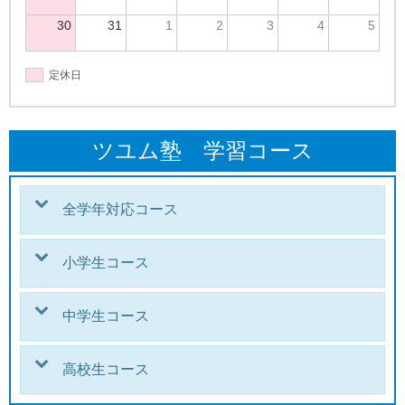
30
31
1
2
3
4
5
定休日
ツユム塾 学習コース
全学年対応コース
小学生コース
中学生コース
高校生コース