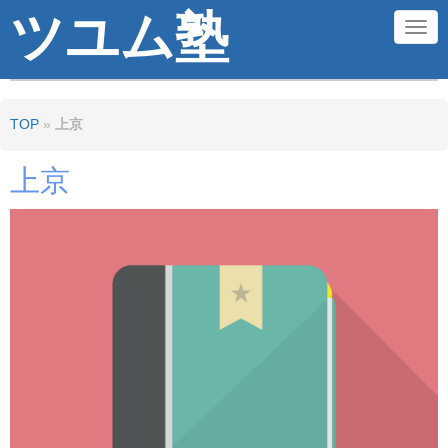
ツユム塾
N
a
v
TOP
»
上京
i
g
上京
a
t
i
o
n