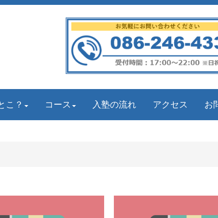
とこ？
コース
入塾の流れ
アクセス
お