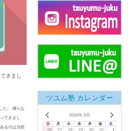
ってきまし
ツユム塾 カレンダー
した。 減らな
2026年 8月
行ってきまし
日
月
火
水
木
金
土
があるのは当然
26
27
28
29
30
31
1