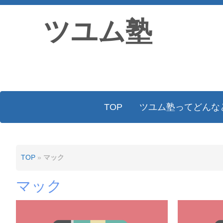
ツユム塾
TOP
ツユム塾ってどんな
TOP
»
マック
マック